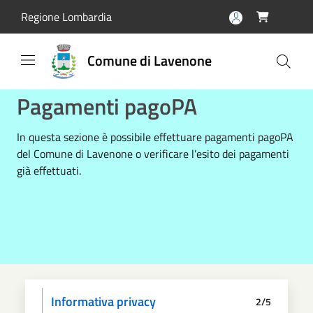
Salta al contenuto principale
Regione Lombardia

Comune di Lavenone
Pagamenti pagoPA
In questa sezione è possibile effettuare pagamenti pagoPA
del Comune di Lavenone o verificare l’esito dei pagamenti
già effettuati.
Informativa privacy
2/5
Dati anagrafici
Paga
Riepilogo